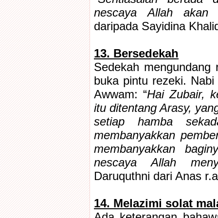
nescaya Allah akan 
daripada Sayidina Khalid
13. Bersedekah
Sedekah mengundang ra
buka pintu rezeki. Nabi
Awwam: “
Hai Zubair, 
itu ditentang Arasy, yan
setiap hamba sekad
membanyakkan pemberia
membanyakkan baginy
nescaya Allah menye
Daruquthni dari Anas r.a
14. Melazimi solat mal
Ada keterangan bahaw