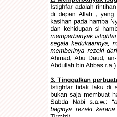
Istighfar adalah rinti
di depan Allah , yang
kasihan pada hamba-Ny
dan kehidupan si hamb
memperbanyak istighfa
segala kedukaannya, m
memberinya rezeki dari
Ahmad, Abu Daud, an-N
Abdullah bin Abbas r.a.)
3. Tinggalkan perbua
Istighfar tidak laku di
bukan saja membuat ha
Sabda Nabi s.a.w.: “
baginya rezeki kerana
Tirmizi)