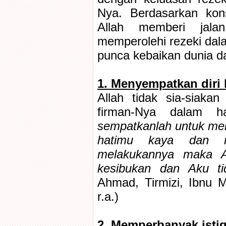
Nya. Berdasarkan kons
Allah memberi jala
memperolehi rezeki dal
punca kebaikan dunia da
1. Menyempatkan diri
Allah tidak sia-siaka
firman-Nya dalam h
sempatkanlah untuk m
hatimu kaya dan me
melakukannya maka 
kesibukan dan Aku ti
Ahmad, Tirmizi, Ibnu 
r.a.)
2. Memperbanyak istig