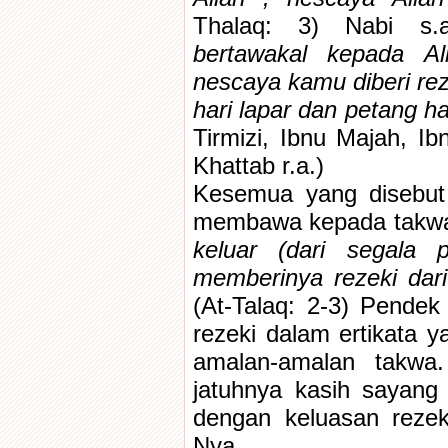
Thalaq: 3) Nabi s.a
bertawakal kepada Al
nescaya kamu diberi reze
hari lapar dan petang ha
Tirmizi, Ibnu Majah, Ib
Khattab r.a.)
Kesemua yang disebut
membawa kepada takwa. 
keluar (dari segala
memberinya rezeki dari 
(At-Talaq: 2-3) Pendek
rezeki dalam ertikata 
amalan-amalan takwa.
jatuhnya kasih sayang 
dengan keluasan reze
Nya.