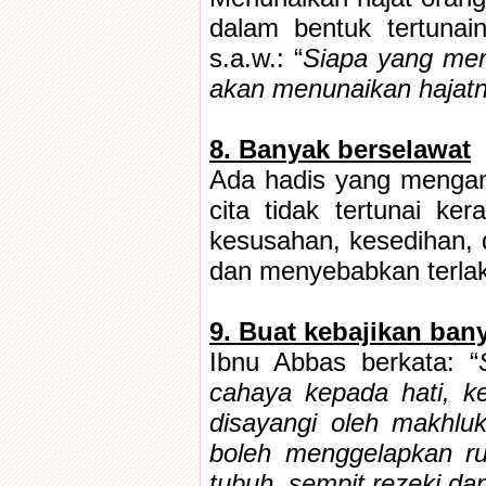
dalam bentuk tertunain
s.a.w.: “
Siapa yang men
akan menunaikan haja
8. Banyak berselawat
Ada hadis yang menganju
cita tidak tertunai ke
kesusahan, kesedihan, 
dan menyebabkan terlak
9. Buat kebajikan ban
Ibnu Abbas berkata: “
cahaya kepada hati, k
disayangi oleh makhlu
boleh menggelapkan r
tubuh, sempit rezeki da