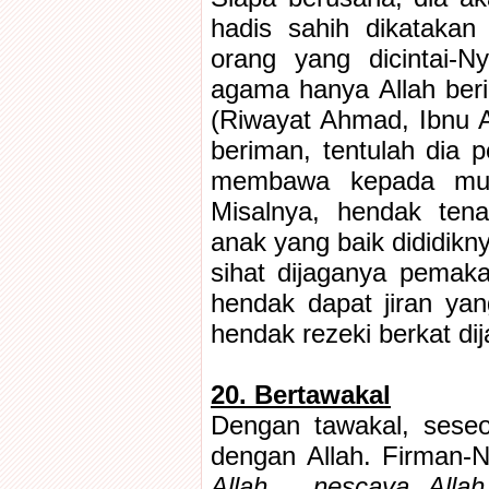
hadis sahih dikatakan
orang yang dicintai-N
agama hanya Allah beri
(Riwayat Ahmad, Ibnu A
beriman, tentulah dia 
membawa kepada mur
Misalnya, hendak ten
anak yang baik dididikn
sihat dijaganya pemak
hendak dapat jiran yang
hendak rezeki berkat di
20. Bertawakal
Dengan tawakal, seseo
dengan Allah. Firman-N
Allah , nescaya Alla