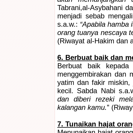
Tabrani,al-Asybahani d
menjadi sebab mengali
s.a.w.:
“Apabila hamba 
orang tuanya nescaya te
(Riwayat al-Hakim dan a
6. Berbuat baik dan 
Berbuat baik kepada 
menggembirakan dan me
yatim dan fakir miskin,
kecil. Sabda Nabi s.a.w
dan diberi rezeki mel
kalangan kamu.
” (Riway
7. Tunaikan hajat oran
Menunaikan hajat orang