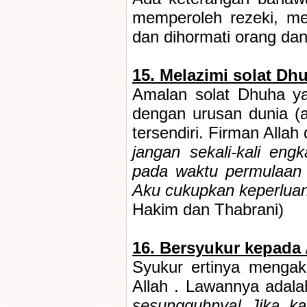
memperoleh rezeki, me
dan dihormati orang da
15. Melazimi solat Dh
Amalan solat Dhuha ya
dengan urusan dunia (ak
tersendiri. Firman Allah
jangan sekali-kali en
pada waktu permulaan s
Aku cukupkan keperlua
Hakim dan Thabrani)
16. Bersyukur kepada 
Syukur ertinya mengak
Allah . Lawannya adalah
sesungguhnya! Jika k