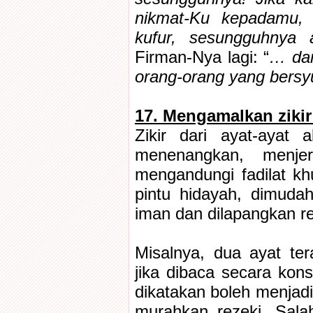
nikmat-Ku kepadamu,
kufur, sesungguhnya 
Firman-Nya lagi: “
… dan
orang-orang yang bersy
17. Mengamalkan zikir
Zikir dari ayat-ayat 
menenangkan, menje
mengandungi fadilat kh
pintu hidayah, dimuda
iman dan dilapangkan re
Misalnya, dua ayat ter
jika dibaca secara konsi
dikatakan boleh menjad
murahkan rezeki. Sala