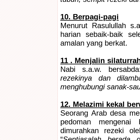
10. Berpagi-pagi
Menurut Rasulullah s.a
harian sebaik-baik se
amalan yang berkat.
11 . Menjalin silaturra
Nabi s.a.w. bersabda
rezekinya dan dilamb
menghubungi sanak-sau
12. Melazimi kekal be
Seorang Arab desa men
pedoman mengenai b
dimurahkan rezeki ole
“
Sentiasalah berada 