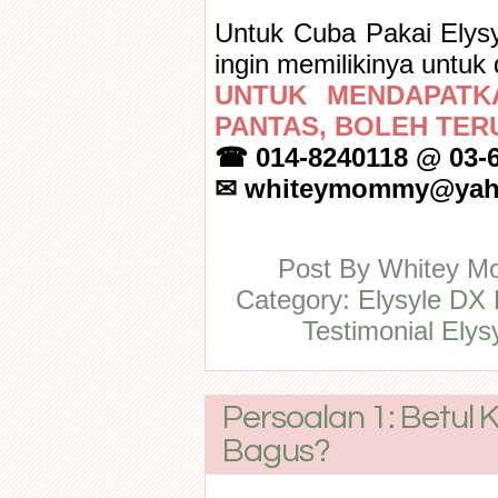
Untuk Cuba Pakai Elys
ingin memilikinya untuk 
UNTUK MENDAPATK
PANTAS, BOLEH TERU
☎ 014-8240118 @ 03-
✉ whiteymommy@yah
Post By
Whitey 
Category:
Elysyle DX 
Testimonial Elys
Persoalan 1: Betul K
Bagus?