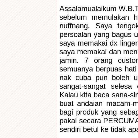
Assalamualaikum W.B.T
sebelum memulakan ha
nuffnang. Saya teng
persoalan yang bagus 
saya memakai dx linge
saya memakai dan mencu
jamin. 7 orang cust
semuanya berpuas hati
nak cuba pun boleh un
sangat-sangat selesa
Kalau kita baca sana-sini
buat andaian macam-ma
bagi produk yang seba
pakai secara PERCUMA. 
sendiri betul ke tidak a