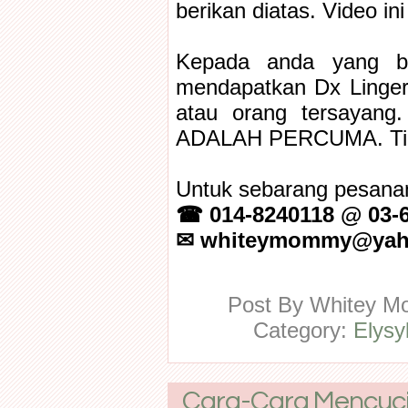
berikan diatas. Video in
Kepada anda yang b
mendapatkan Dx Lingerie
atau orang tersayang
ADALAH PERCUMA. Tiad
Untuk sebarang pesanan
☎ 014-8240118 @ 03-
✉ whiteymommy@yah
Post By
Whitey 
Category:
Elysy
Cara-Cara Mencuci E