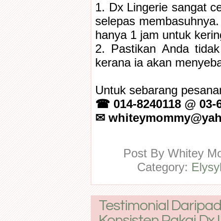
1. Dx Lingerie sangat c
selepas membasuhnya. 
hanya 1 jam untuk kerin
2. Pastikan Anda tida
kerana ia akan menyeba
Untuk sebarang pesanan
☎ 014-8240118 @ 03-
✉ whiteymommy@yah
Post By
Whitey 
Category:
Elysy
Testimonial Daripa
Konsisten Pakai Dx 