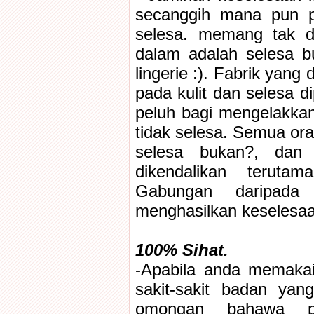
secanggih mana pun pa
selesa. memang tak d
dalam adalah selesa b
lingerie :). Fabrik yan
pada kulit dan selesa d
peluh bagi mengelakkan
tidak selesa. Semua ora
selesa bukan?, dan 
dikendalikan teruta
Gabungan daripada k
menghasilkan keselesa
100% Sihat.
-Apabila anda memakai E
sakit-sakit badan ya
omongan bahawa p