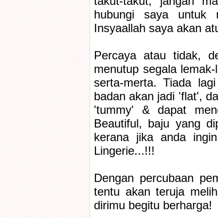
takut-takut, jangan m
hubungi saya untuk m
Insyaallah saya akan a
Percaya atau tidak, 
menutup segala lemak-l
serta-merta. Tiada lag
badan akan jadi 'flat', d
'tummy' & dapat meng
Beautiful, baju yang d
kerana jika anda ingi
Lingerie...!!!
Dengan percubaan pem
tentu akan teruja meli
dirimu begitu berharga!