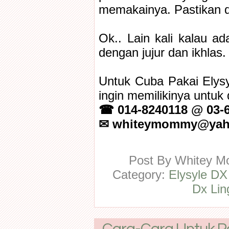
memakainya. Pastikan di
Ok.. Lain kali kalau ad
dengan jujur dan ikhlas. 
Untuk Cuba Pakai Elys
ingin memilikinya untuk 
☎ 014-8240118 @ 03-
✉ whiteymommy@yah
Post By
Whitey 
Category:
Elysyle DX
Dx Lin
Cara-Cara Untuk Pak