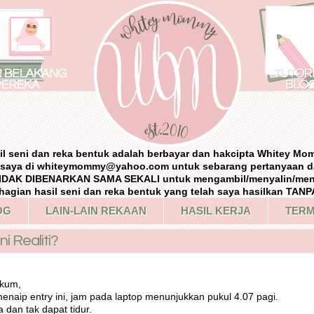
il seni dan reka bentuk adalah berbayar dan hakcipta Whitey Mo
i saya di whiteymommy@yahoo.com untuk sebarang pertanyaan d
IDAK DIBENARKAN SAMA SEKALI untuk mengambil/menyalin/me
agian hasil seni dan reka bentuk yang telah saya hasilkan TA
OG
LAIN-LAIN REKAAN
HASIL KERJA
TERM
i Realiti?
ikum,
enaip entry ini, jam pada laptop menunjukkan pukul 4.07 pagi.
 dan tak dapat tidur.