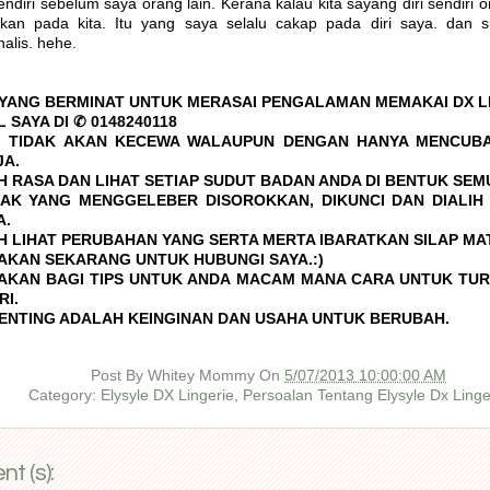
endiri sebelum saya orang lain. Kerana kalau kita sayang diri sendiri o
kan pada kita. Itu yang saya selalu cakap pada diri saya. dan s
alis. hehe.
YANG BERMINAT UNTUK MERASAI PENGALAMAN MEMAKAI DX LIN
 SAYA DI ✆ 0148240118
I TIDAK AKAN KECEWA WALAUPUN DENGAN HANYA MENCUBA
JA.
 RASA DAN LIHAT SETIAP SUDUT BADAN ANDA DI BENTUK SEM
AK YANG MENGGELEBER DISOROKKAN, DIKUNCI DAN DIALIH
A.
 LIHAT PERUBAHAN YANG SERTA MERTA IBARATKAN SILAP MAT
AKAN SEKARANG UNTUK HUBUNGI SAYA.:)
 AKAN BAGI TIPS UNTUK ANDA MACAM MANA CARA UNTUK TU
RI.
PENTING ADALAH KEINGINAN DAN USAHA UNTUK BERUBAH.
Post By
Whitey Mommy
On
5/07/2013 10:00:00 AM
Category:
Elysyle DX Lingerie
,
Persoalan Tentang Elysyle Dx Linge
t (s):