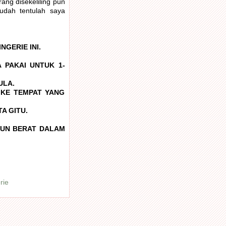
rang disekeliling pun
udah tentulah saya
GERIE INI.
 PAKAI UNTUK 1-
ULA.
 KE TEMPAT YANG
A GITU.
RUN BERAT DALAM
rie