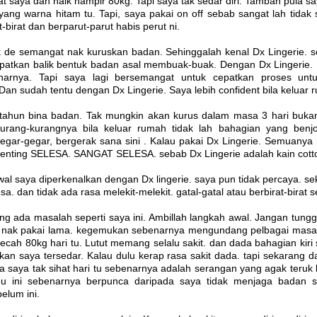
t saya dah naik hampir 80kg. Tapi saya tak sedar diri. Tambah pula
yang warna hitam tu. Tapi, saya pakai on off sebab sangat lah tidak 
t-birat dan berparut-parut habis perut ni.
 de semangat nak kuruskan badan. Sehinggalah kenal Dx Lingerie. 
patkan balik bentuk badan asal membuak-buak. Dengan Dx Lingerie. 
narnya. Tapi saya lagi bersemangat untuk cepatkan proses unt
an sudah tentu dengan Dx Lingerie. Saya lebih confident bila keluar 
tahun bina badan. Tak mungkin akan kurus dalam masa 3 hari bukan.
kurang-kurangnya bila keluar rumah tidak lah bahagian yang benjol-
gegar-gegar, bergerak sana sini . Kalau pakai Dx Lingerie. Semuany
penting SELESA. SANGAT SELESA. sebab Dx Lingerie adalah kain cott
l saya diperkenalkan dengan Dx lingerie. saya pun tidak percaya. sek
. dan tidak ada rasa melekit-melekit. gatal-gatal atau berbirat-birat se
ng ada masalah seperti saya ini. Ambillah langkah awal. Jangan tun
i nak pakai lama. kegemukan sebenarnya mengundang pelbagai masa
cah 80kg hari tu. Lutut memang selalu sakit. dan dada bahagian kiri se
tkan saya tersedar. Kalau dulu kerap rasa sakit dada. tapi sekarang 
wa saya tak sihat hari tu sebenarnya adalah serangan yang agak teru
hu ini sebenarnya berpunca daripada saya tidak menjaga badan s
elum ini.