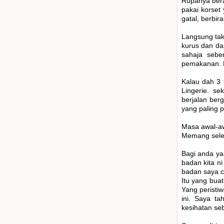
Rupanya bera
pakai korset 
gatal, berbira
Langsung tak
kurus dan da
sahaja sebe
pemakanan. D
Kalau dah 3 
Lingerie. se
berjalan ber
yang paling 
Masa awal-awa
Memang selesa
Bagi anda ya
badan kita n
badan saya ce
Itu yang bua
Yang peristi
ini. Saya ta
kesihatan seb