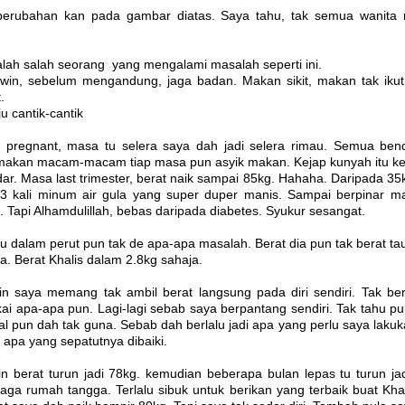
perubahan kan pada gambar diatas. Saya tahu, tak semua wanita
alah salah seorang yang mengalami masalah seperti ini.
in, sebelum mengandung, jaga badan. Makan sikit, makan tak ikut
.
u cantik-cantik
h pregnant, masa tu selera saya dah jadi selera rimau. Semua b
akan macam-macam tiap masa pun asyik makan. Kejap kunyah itu kej
ar. Masa last trimester, berat naik sampai 85kg. Hahaha. Daripada 35kg
3 kali minum air gula yang super duper manis. Sampai berpinar m
 Tapi Alhamdulillah, bebas daripada diabetes. Syukur sesangat.
tu dalam perut pun tak de apa-apa masalah. Berat dia pun tak berat 
. Berat Khalis dalam 2.8kg sahaja.
in saya memang tak ambil berat langsung pada diri sendiri. Tak be
kai apa-apa pun. Lagi-lagi sebab saya berpantang sendiri. Tak tahu pun
 pun dah tak guna. Sebab dah berlalu jadi apa yang perlu saya laku
 apa yang sepatutnya dibaiki.
in berat turun jadi 78kg. kemudian beberapa bulan lepas tu turun j
 jaga rumah tangga. Terlalu sibuk untuk berikan yang terbaik buat Khal