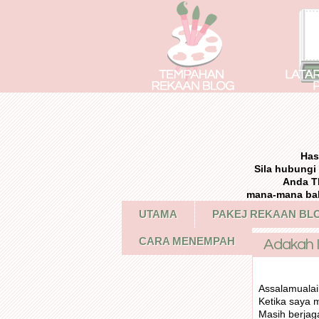
Has
Sila hubung
Anda T
mana-mana bah
UTAMA
PAKEJ REKAAN BL
CARA MENEMPAH
Adakah In
Assalamuala
Ketika saya m
Masih berjaga