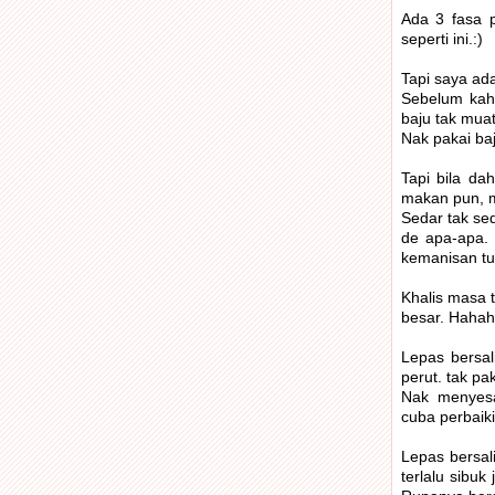
Ada 3 fasa 
seperti ini.:)
Tapi saya ad
Sebelum kahw
baju tak muat
Nak pakai baj
Tapi bila da
makan pun, m
Sedar tak sed
de apa-apa. 
kemanisan tu.
Khalis masa 
besar. Hahaha
Lepas bersal
perut. tak pa
Nak menyesal
cuba perbaiki
Lepas bersal
terlalu sibuk