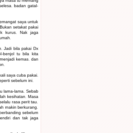
 saya masa tu memang
selesa. badan gatal-
semangat saya untuk
Bukan setakat pakai
uk kurus. Nak jaga
rumah.
 Jadi bila pakai Dx
benjol tu bila kita
a menjadi kemas. dan
on.
ali saya cuba pakai.
perti sebelum ini.
ggu lama-lama. Sebab
lah kesihatan. Masa
lalu rasa perit tau.
dah makin berkurang.
k berbanding sebelum
endiri dan tak jaga