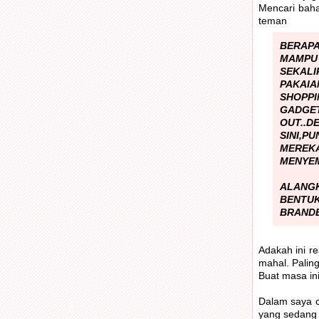
Mencari baha
teman
BERAP
MAMPU
SEKALI
PAKAIA
SHOPPI
GADGE
OUT..D
SINI,
MEREK
MENYEM
ALANG
BENTUK
BRANDE
Adakah ini r
mahal. Palin
Buat masa in
Dalam saya c
yang sedang b