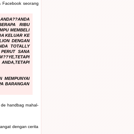
da Facebook seorang
 ANDA??ANDA
ERAPA RIBU
AMPU MEMBELI
NDA KELUAR KE
LLION DENGAN
NDA TOTALLY
 PERUT SANA
??YE,TETAPI
NDA,TETAPI
N MEMPUNYAI
PA BARANGAN
k de handbag mahal-
angat dengan cerita