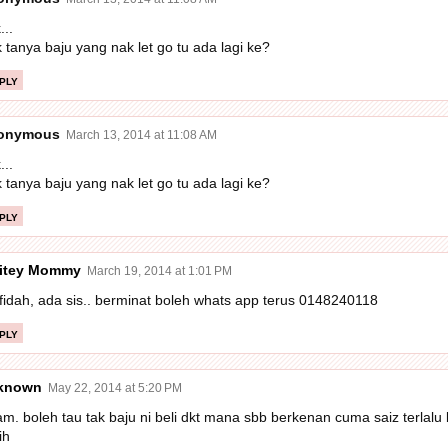
...
 tanya baju yang nak let go tu ada lagi ke?
ply
onymous
March 13, 2014 at 11:08 AM
...
 tanya baju yang nak let go tu ada lagi ke?
ply
itey Mommy
March 19, 2014 at 1:01 PM
idah, ada sis.. berminat boleh whats app terus 0148240118
ply
known
May 22, 2014 at 5:20 PM
am. boleh tau tak baju ni beli dkt mana sbb berkenan cuma saiz terlalu 
ih