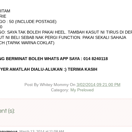
HITAM
RIE
GO : 50 (INCLUDE POSTAGE)
10
O: SAYA TAK BOLEH PAKAI HEEL. TAMBAH KASUT NI TIRUS DI DEP
T NI BELI SEBAB NAK PERGI FUNCTION. PAKAI SEKALI SAHAJA
NCH (TAPAK WARNA COKLAT)
NG BERMINAT BOLEH WHATS APP SAYA : 014 8240118
YER AMATLAH DIALU-ALUKAN :) TERIMA KASIH
Post By
Whitey Mommy
On
3/02/2014 09:21:00 PM
Category:
My Preloved
t (s):
onymous
March 13, 2014 at 11:08 AM