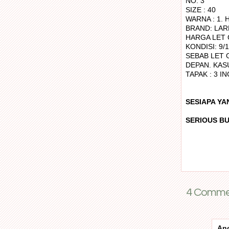
NO. 3
SIZE : 40
WARNA : 1. 
BRAND: LAR
HARGA LET 
KONDISI: 9/
SEBAB LET G
DEPAN. KASU
TAPAK : 3 I
SESIAPA YA
SERIOUS BU
4 Commen
An