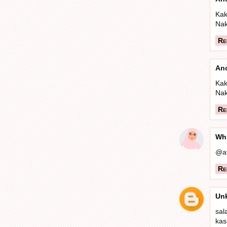
Kak
Nak
Re
An
Kak
Nak
Re
Wh
@af
Re
Un
sal
kas