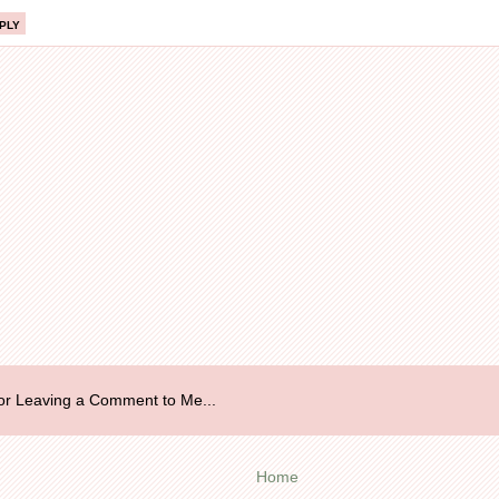
ply
r Leaving a Comment to Me...
Home