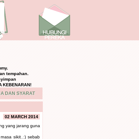
mmy.
an tempahan.
nyimpan
NPA KEBENARAN!
A DAN SYARAT
02 MARCH 2014
ng yang jarang guna
asa sikit..:) sebab