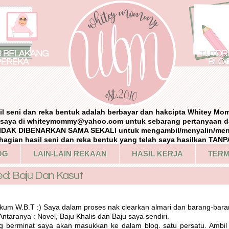
il seni dan reka bentuk adalah berbayar dan hakcipta Whitey Mo
i saya di whiteymommy@yahoo.com untuk sebarang pertanyaan d
IDAK DIBENARKAN SAMA SEKALI untuk mengambil/menyalin/me
agian hasil seni dan reka bentuk yang telah saya hasilkan TA
OG
LAIN-LAIN REKAAN
HASIL KERJA
TERM
d: Baju Dan Kasut
kum W.B.T :) Saya dalam proses nak clearkan almari dan barang-bara
 Antaranya : Novel, Baju Khalis dan Baju saya sendiri.
g berminat saya akan masukkan ke dalam blog. satu persatu. Ambil m