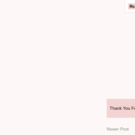
Re
Thank You Fo
Newer Post