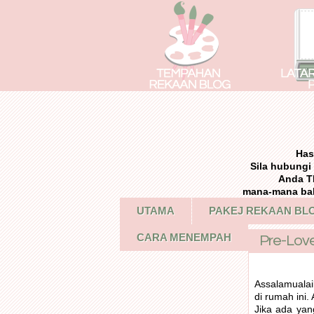
Has
Sila hubung
Anda T
mana-mana bah
UTAMA
PAKEJ REKAAN BL
CARA MENEMPAH
Pre-Love
Assalamualai
di rumah ini.
Jika ada yan