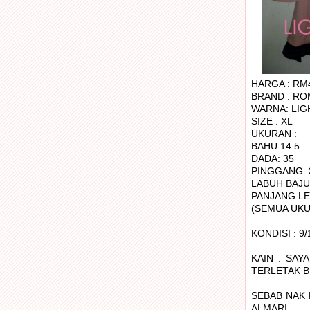
HARGA : RM
BRAND : ROM
WARNA: LIG
SIZE : XL
UKURAN :
BAHU 14.5
DADA: 35
PINGGANG: 
LABUH BAJU 
PANJANG LE
(SEMUA UKU
KONDISI : 9
KAIN : SAY
TERLETAK BI
SEBAB NAK 
ALMARI