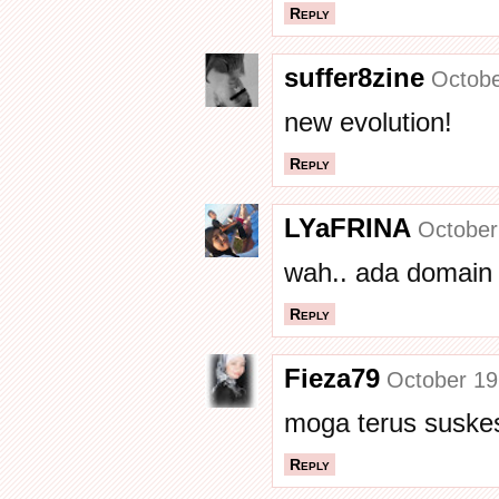
Reply
suffer8zine
Octobe
new evolution!
Reply
LYaFRINA
October
wah.. ada domain s
Reply
Fieza79
October 19
moga terus suskes
Reply