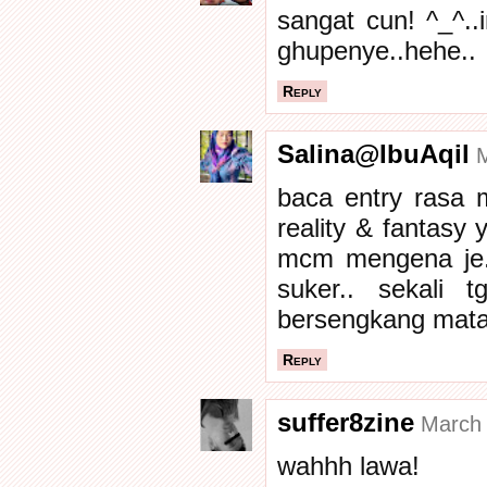
sangat cun! ^_^..
ghupenye..hehe..
Reply
Salina@IbuAqil
M
baca entry rasa 
reality & fantasy 
mcm mengena je..
suker.. sekali 
bersengkang mata r
Reply
suffer8zine
March 
wahhh lawa!