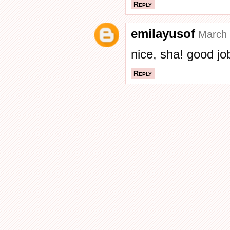
Reply
emilayusof
March 
nice, sha! good jo
Reply