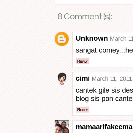
8 Comment (s):
Unknown
March 11
sangat comey...he
Reply
cimi
March 11, 2011
cantek gile sis des
blog sis pon cante
Reply
mamaarifakeema