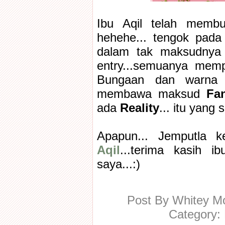
Ibu Aqil telah membu
hehehe... tengok pada t
dalam tak maksudnya i
entry...semuanya mem
Bungaan dan warna p
membawa maksud
Fa
ada
Reality
... itu yang
Apapun... Jemputla k
Aqil
...terima kasih i
saya...:)
Post By
Whitey 
Category: