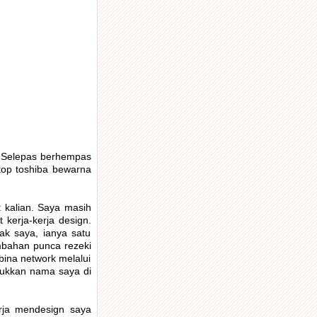
. Selepas berhempas
ptop toshiba bewarna
t kalian. Saya masih
kerja-kerja design.
ak saya, ianya satu
mbahan punca rezeki
bina network melalui
rukkan nama saya di
rja mendesign saya