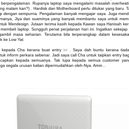
 berpengalaman. Rupanya laptop saya mengalami masalah overheati
iang malam kan?) . Hardisk dan Motherboard perlu ditukar yang baru.
up dengan sempurna. Pengalaman banyak mengajar saya. Juga mend
manya, Jiya dan suaminya yang banyak membantu saya untuk memil
untuk Mendesign. Jutaan terima kasih kepada Kawan saya Hanisah k
k membeli laptop. Sungguh penat perjalanan hari ini. Ingatkan sekejap 
ambil masa seharian. Terutama bila terperangkap dalam kesesakan
ik ke Low Yat.
h kepada Cha kerana buat entry
ini
. Saya dah buntu kerana tiad
uk inform perkara sebenar. Jadi saya call Cha untuk taipkan entry bag
ucapkan kepada semuanya. Tak lupa kepada semua customer ya
a segala urusan kalian dipermudahkan oleh-Nya. Amin...