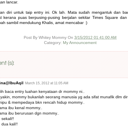
an lancar.
n diri untuk taip entry ini. Ok lah. Mata sudah mengantuk dan b
t kerana puas berpusing-pusing berjalan sekitar Times Square dan 
h sambil mendukung Khalis, amat mencabar :)
Post By
Whitey Mommy
On
3/15/2012 01:41:00 AM
Category:
My Announcement
t (s):
ina@IbuAqil
March 15, 2012 at 11:05 AM
ih baca entry luahan kenyataan dr mommy ni..
 yakin, mommy bukanlah seorang manusia yg ada sifat munafik dlm diri
ipu & mempedaya bkn rencah hidup mommy..
ama ibu kenal mommy..
ama ibu berurusan dgn mommy..
 sekali!!
 dua kali!!