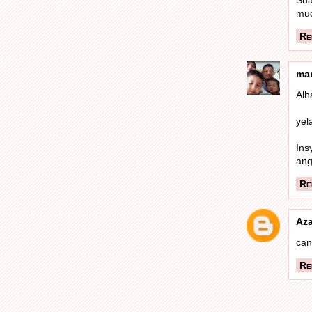
muc
Re
ma
Alh
yel
In
ang
Re
Az
can
Re