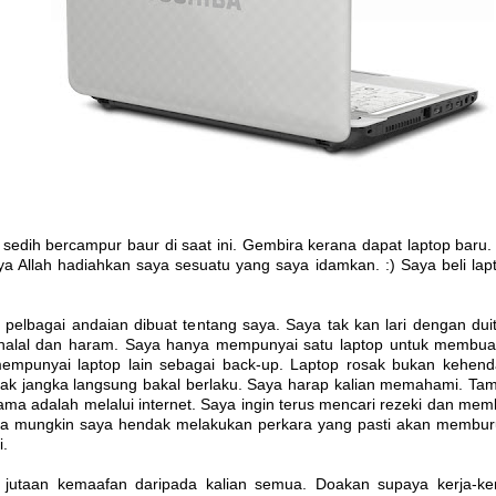
sedih bercampur baur di saat ini. Gembira kerana dapat laptop baru
nya Allah hadiahkan saya sesuatu yang saya idamkan. :) Saya beli la
 pelbagai andaian dibuat tentang saya. Saya tak kan lari dengan dui
alal dan haram. Saya hanya mempunyai satu laptop untuk membuat 
empunyai laptop lain sebagai back-up. Laptop rosak bukan kehend
dak jangka langsung bakal berlaku. Saya harap kalian memahami. Ta
ama adalah melalui internet. Saya ingin terus mencari rezeki dan mem
na mungkin saya hendak melakukan perkara yang pasti akan membu
i.
jutaan kemaafan daripada kalian semua. Doakan supaya kerja-ke