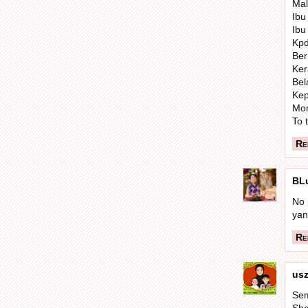
Mal
Ibu
Ibu
Kpd
Ber
Ker
Bel
Kep
Mom
To 
Re
BL
No 
yan
Re
us
Sem
Sha