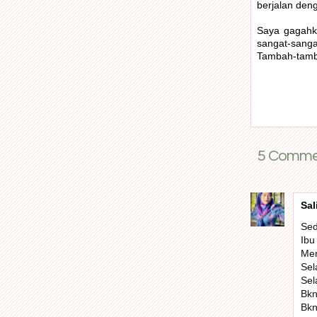
berjalan deng
Saya gagahka
sangat-sanga
Tambah-tamba
5 Commen
Sal
Sed
Ibu
Men
Sel
Sel
Bkn
Bkn