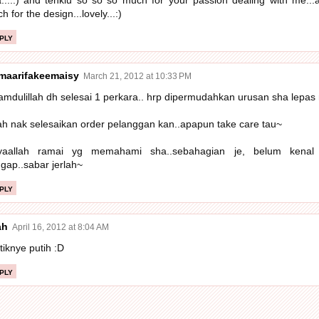
h for the design...lovely...:)
ply
maarifakeemaisy
March 21, 2012 at 10:33 PM
amdulillah dh selesai 1 perkara.. hrp dipermudahkan urusan sha lepas n
ah nak selesaikan order pelanggan kan..apapun take care tau~
syaallah ramai yg memahami sha..sebahagian je, belum kena
gap..sabar jerlah~
ply
ah
April 16, 2012 at 8:04 AM
tiknye putih :D
ply