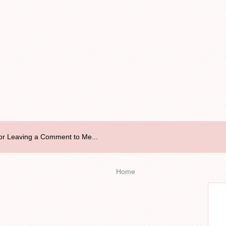
r Leaving a Comment to Me...
Home