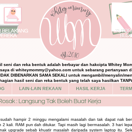
il seni dan reka bentuk adalah berbayar dan hakcipta Whitey Mo
i saya di whiteymommy@yahoo.com untuk sebarang pertanyaan d
IDAK DIBENARKAN SAMA SEKALI untuk mengambil/menyalin/me
agian hasil seni dan reka bentuk yang telah saya hasilkan TA
OG
LAIN-LAIN REKAAN
HASIL KERJA
TERM
osak : Langsung Tak Boleh Buat Kerja
 sudah hampir 2 minggu mengalami masalah dan tak dapat nak berf
 2 kali. RAM pun dah ditukar. Tapi masih lagi bermasalah. 3 hari lep
t nak upgrade sebab khuatir masalah daripada system laptop itu. Sel