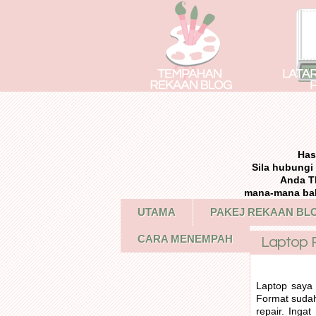
Has
Sila hubung
Anda T
mana-mana bah
UTAMA
PAKEJ REKAAN BL
CARA MENEMPAH
Laptop R
Laptop saya
Format sudah
repair. Inga