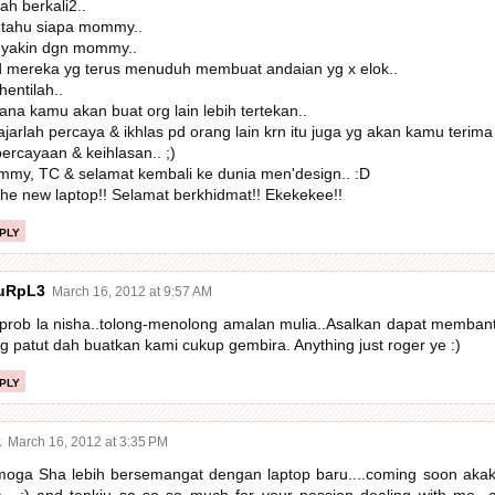
ah berkali2..
 tahu siapa mommy..
 yakin dgn mommy..
 mereka yg terus menuduh membuat andaian yg x elok..
hentilah..
ana kamu akan buat org lain lebih tertekan..
ajarlah percaya & ikhlas pd orang lain krn itu juga yg akan kamu terima 
ercayaan & keihlasan.. ;)
my, TC & selamat kembali ke dunia men'design.. :D
the new laptop!! Selamat berkhidmat!! Ekekekee!!
ply
uRpL3
March 16, 2012 at 9:57 AM
prob la nisha..tolong-menolong amalan mulia..Asalkan dapat memba
g patut dah buatkan kami cukup gembira. Anything just roger ye :)
ply
z
March 16, 2012 at 3:35 PM
oga Sha lebih bersemangat dengan laptop baru....coming soon akak 
....:) and tenkiu so so so much for your passion dealing with me...