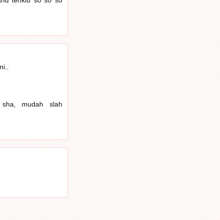
i..
l sha, mudah slah