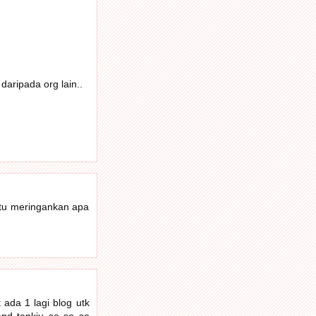
daripada org lain..
ntu meringankan apa
ada 1 lagi blog utk
and tenkiu so so so