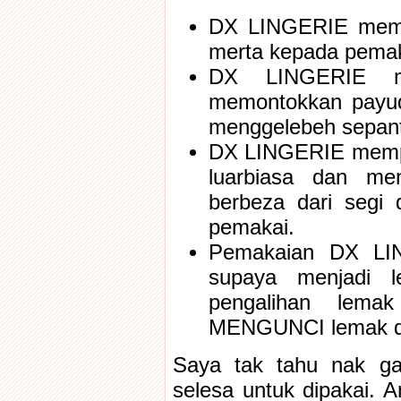
DX LINGERIE memb
merta kepada pema
DX LINGERIE m
memontokkan payud
menggelebeh sepant
DX LINGERIE mempu
luarbiasa dan me
berbeza dari segi
pemakai.
Pemakaian DX LI
supaya menjadi 
pengalihan lem
MENGUNCI lemak di 
Saya tak tahu nak 
selesa untuk dipakai. 