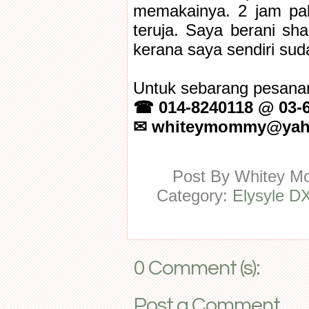
memakainya. 2 jam pak
teruja. Saya berani sh
kerana saya sendiri sud
Untuk sebarang pesanan
☎ 014-8240118 @ 03-
✉ whiteymommy@yah
Post By
Whitey 
Category:
Elysyle DX
0 Comment (s):
Post a Comment