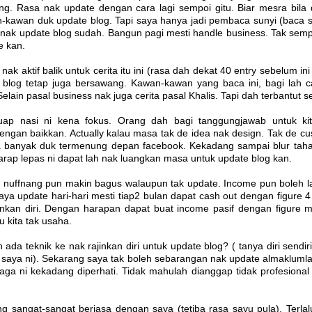
g. Rasa nak update dengan cara lagi sempoi gitu. Biar mesra bila 
-kawan duk update blog. Tapi saya hanya jadi pembaca sunyi (baca si
nak update blog sudah. Bangun pagi mesti handle business. Tak semp
e kan.
k aktif balik untuk cerita itu ini (rasa dah dekat 40 entry sebelum ini
pi blog tetap juga bersawang. Kawan-kawan yang baca ini, bagi lah 
elain pasal business nak juga cerita pasal Khalis. Tapi dah terbantut se
ap nasi ni kena fokus. Orang dah bagi tanggungjawab untuk kita
engan baikkan. Actually kalau masa tak de idea nak design. Tak de 
a banyak duk termenung depan facebook. Kekadang sampai blur taha
arap lepas ni dapat lah nak luangkan masa untuk update blog kan.
ic nuffnang pun makin bagus walaupun tak update. Income pun boleh 
ya update hari-hari mesti tiap2 bulan dapat cash out dengan figure 4
jinkan diri. Dengan harapan dapat buat income pasif dengan figure 
u kita tak usaha.
da teknik ke nak rajinkan diri untuk update blog? ( tanya diri sendiri
 saya ni). Sekarang saya tak boleh sebarangan nak update almakluml
aga ni kekadang diperhati. Tidak mahulah dianggap tidak profesional 
ng sangat-sangat berjasa dengan saya (tetiba rasa sayu pula). Terl