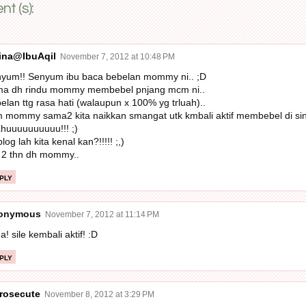
t (s):
ina@IbuAqil
November 7, 2012 at 10:48 PM
yum!! Senyum ibu baca bebelan mommy ni.. ;D
a dh rindu mommy membebel pnjang mcm ni..
elan ttg rasa hati (walaupun x 100% yg trluah)..
 mommy sama2 kita naikkan smangat utk kmbali aktif membebel di sini
huuuuuuuuuu!!! ;)
log lah kita kenal kan?!!!!! ;,)
 2 thn dh mommy..
ply
onymous
November 7, 2012 at 11:14 PM
a! sile kembali aktif! :D
ply
rosecute
November 8, 2012 at 3:29 PM