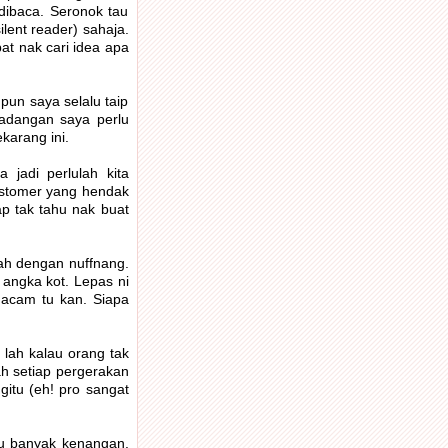
dibaca. Seronok tau
lent reader) sahaja.
at nak cari idea apa
 pun saya selalu taip
cadangan saya perlu
karang ini.
 jadi perlulah kita
customer yang hendak
p tak tahu nak buat
lah dengan nuffnang.
 angka kot. Lepas ni
macam tu kan. Siapa
 lah kalau orang tak
ah setiap pergerakan
gitu (eh! pro sangat
alu banyak kenangan.