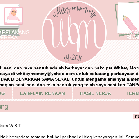
il seni dan reka bentuk adalah berbayar dan hakcipta Whitey Mo
i saya di whiteymommy@yahoo.com untuk sebarang pertanyaan d
IDAK DIBENARKAN SAMA SEKALI untuk mengambil/menyalin/me
agian hasil seni dan reka bentuk yang telah saya hasilkan TA
OG
LAIN-LAIN REKAAN
HASIL KERJA
TERM
ang
0
ikum W.B.T
idak berupdate tentang hal-hal peribadi di blog kesayangan ini. Semu