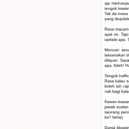
aje memanjan
tengok kawan
Tak da masa 
yang diupdat
Rasa macam na
ayat ini. Ta
update apa. S
Mencari sesu
laksanakan d
dilayan. Say
apa. Adeh! H
Tengok traff
Rasa kalau sa
boleh lah ra
nak bagi kala
Kawan-kawan a
jawab soalan
seorang peni
ke? hehe)
Dunia bloggi