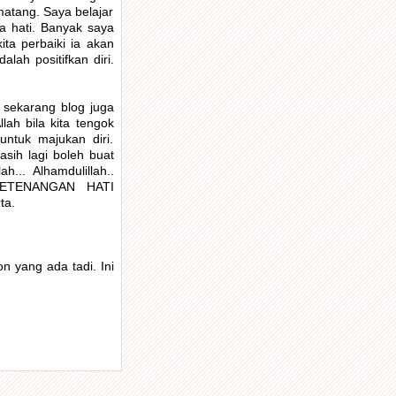
matang. Saya belajar
 hati. Banyak saya
ita perbaiki ia akan
lah positifkan diri.
 sekarang blog juga
ah bila kita tengok
ntuk majukan diri.
sih lagi boleh buat
h... Alhamdulillah..
ah KETENANGAN HATI
ta.
n yang ada tadi. Ini