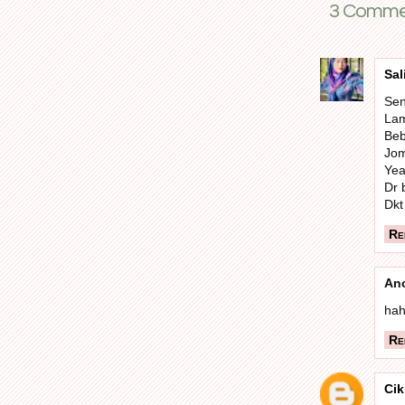
3 Commen
Sal
Sen
Lam
Beb
Jom
Yea
Dr b
Dkt
Re
An
hah
Re
Cik