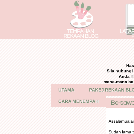
Has
Sila hubung
Anda T
mana-mana bah
UTAMA
PAKEJ REKAAN BL
CARA MENEMPAH
Bersaw
Assalamuala
Sudah lama t