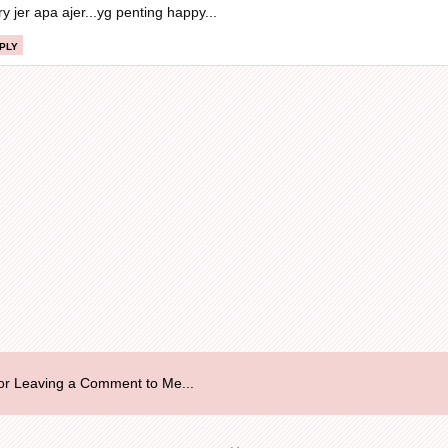
ry jer apa ajer...yg penting happy...
ply
r Leaving a Comment to Me...