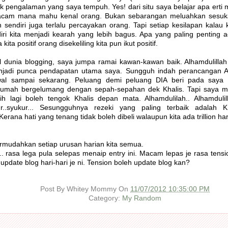
k pengalaman yang saya tempuh. Yes! dari situ saya belajar apa erti 
macam mana mahu kenal orang. Bukan sebarangan meluahkan sesuka
h sendiri juga terlalu percayakan orang. Tapi setiap kesilapan kalau k
ri kita menjadi kearah yang lebih bagus. Apa yang paling penting ada
 kita positif orang disekeliling kita pun ikut positif.
l dunia blogging, saya jumpa ramai kawan-kawan baik. Alhamdulillah
jadi punca pendapatan utama saya. Sungguh indah perancangan All
awal sampai sekarang. Peluang demi peluang DIA beri pada saya u
umah bergelumang dengan sepah-sepahan dek Khalis. Tapi saya ma
h lagi boleh tengok Khalis depan mata. Alhamdulilah.. Alhamdulilla
kur..syukur... Sesungguhnya rezeki yang paling terbaik adal
erana hati yang tenang tidak boleh dibeli walaupun kita ada trillion har
mudahkan setiap urusan harian kita semua.
.. rasa lega pula selepas menaip entry ini. Macam lepas je rasa tensio
date blog hari-hari je ni. Tension boleh update blog kan?
Post By
Whitey Mommy
On
11/07/2012 10:35:00 PM
Category:
My Random