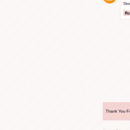
Sto
Re
Thank You Fo