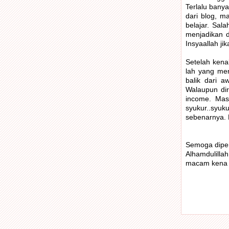
Terlalu banya
dari blog, 
belajar. Sala
menjadikan di
Insyaallah jika
Setelah kena
lah yang men
balik dari 
Walaupun dir
income. Masi
syukur..syu
sebenarnya. K
Semoga diper
Alhamdulillah
macam kena up