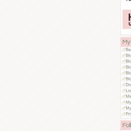
My
Ba
Bl
Bl
Bl
Bl
Bl
Do
Lo
Mi
My
My
Pr
Fol