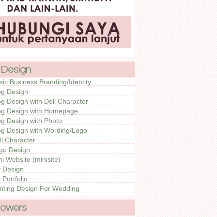
 Design
sic Business Branding/Identity
og Design
og Design with Doll Character
og Design with Homepage
og Design with Photo
og Design with Wording/Logo
ll Character
go Design
ni Website (minisite)
 Design
 Portfolio
inting Design For Wedding
lowers