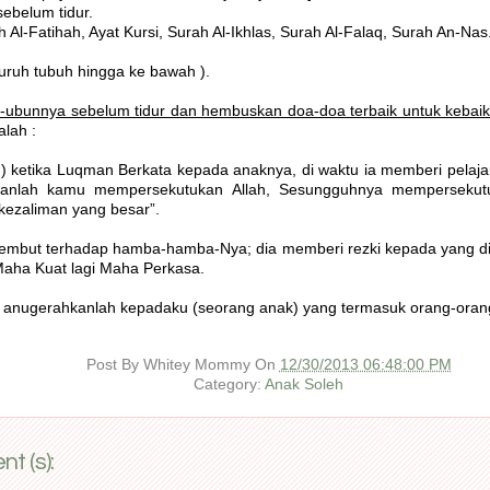
sebelum tidur.
h Al-Fatihah, Ayat Kursi, Surah Al-Ikhlas, Surah Al-Falaq, Surah An-Nas
luruh tubuh hingga ke bawah ).
-ubunnya sebelum tidur dan hembuskan doa-doa terbaik untuk kebaik
lah :
h) ketika Luqman Berkata kepada anaknya, di waktu ia memberi pelaj
ganlah kamu mempersekutukan Allah, Sesungguhnya mempersekutu
kezaliman yang besar”.
embut terhadap hamba-hamba-Nya; dia memberi rezki kepada yang d
Maha Kuat lagi Maha Perkasa.
 anugerahkanlah kepadaku (seorang anak) yang termasuk orang-orang
Post By
Whitey Mommy
On
12/30/2013 06:48:00 PM
Category:
Anak Soleh
t (s):