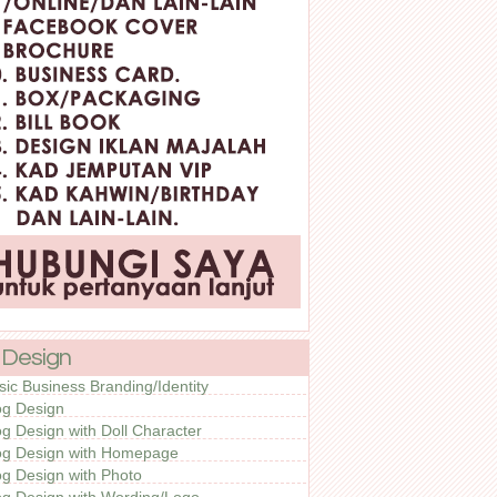
 Design
sic Business Branding/Identity
og Design
og Design with Doll Character
og Design with Homepage
og Design with Photo
og Design with Wording/Logo