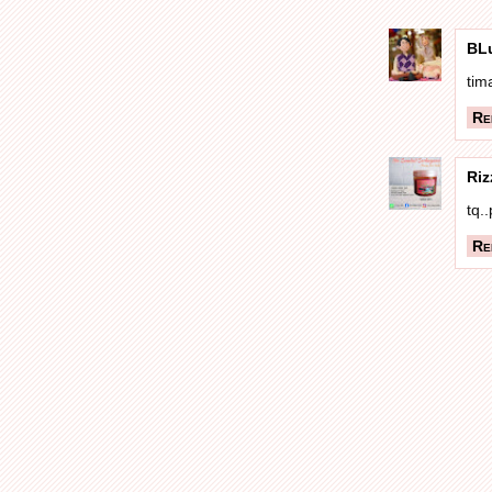
BL
tim
Re
Riz
tq.
Re