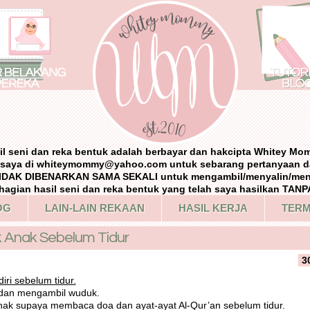
il seni dan reka bentuk adalah berbayar dan hakcipta Whitey Mo
i saya di whiteymommy@yahoo.com untuk sebarang pertanyaan d
IDAK DIBENARKAN SAMA SEKALI untuk mengambil/menyalin/me
agian hasil seni dan reka bentuk yang telah saya hasilkan TA
OG
LAIN-LAIN REKAAN
HASIL KERJA
TERM
 Anak Sebelum Tidur
3
iri sebelum tidur.
i dan mengambil wuduk.
 anak supaya membaca doa dan ayat-ayat Al-Qur’an sebelum tidur.