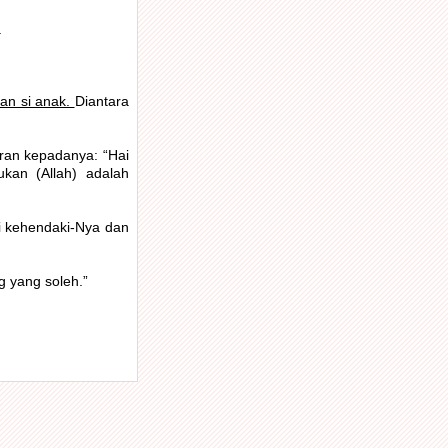
.
an si anak.
Diantara
aran kepadanya: “Hai
kan (Allah) adalah
i kehendaki-Nya dan
 yang soleh.”