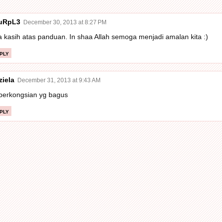
uRpL3
December 30, 2013 at 8:27 PM
a kasih atas panduan. In shaa Allah semoga menjadi amalan kita :)
ply
ziela
December 31, 2013 at 9:43 AM
.perkongsian yg bagus
ply