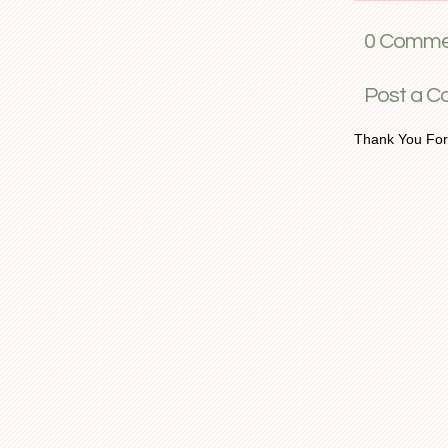
0 Commen
Post a 
Thank You For