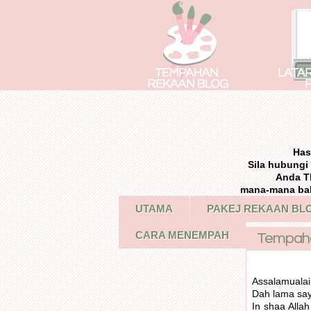
Has
Sila hubung
Anda T
mana-mana bah
UTAMA
PAKEJ REKAAN BL
CARA MENEMPAH
Tempahan
Assalamuala
Dah lama saya
In shaa Alla