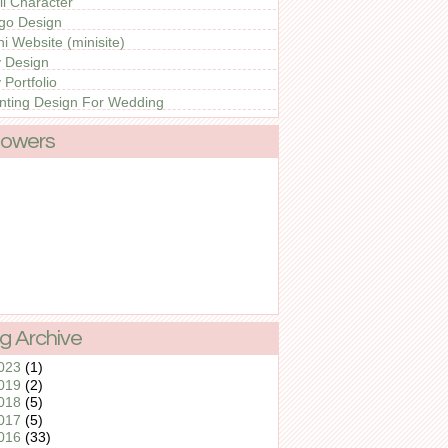
ll Character
go Design
ni Website (minisite)
 Design
 Portfolio
inting Design For Wedding
lowers
g Archive
023
(1)
019
(2)
018
(5)
017
(5)
016
(33)