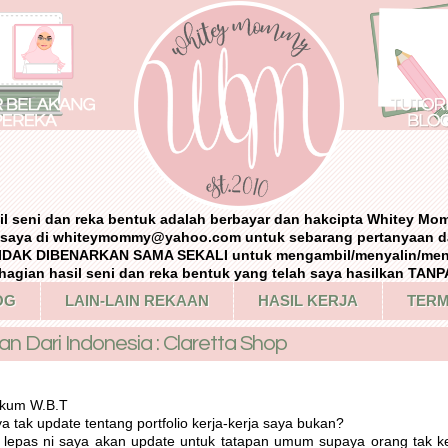
il seni dan reka bentuk adalah berbayar dan hakcipta Whitey Mo
i saya di whiteymommy@yahoo.com untuk sebarang pertanyaan d
IDAK DIBENARKAN SAMA SEKALI untuk mengambil/menyalin/me
agian hasil seni dan reka bentuk yang telah saya hasilkan TA
OG
LAIN-LAIN REKAAN
HASIL KERJA
TERM
 Dari Indonesia : Claretta Shop
ikum W.B.T
 tak update tentang portfolio kerja-kerja saya bukan?
h lepas ni saya akan update untuk tatapan umum supaya orang tak k