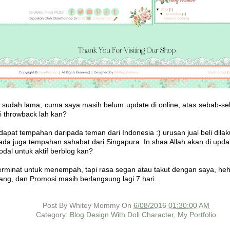
 sudah lama, cuma saya masih belum update di online, atas sebab-seba
i throwback lah kan?
dapat tempahan daripada teman dari Indonesia :) urusan jual beli dilak
ada juga tempahan sahabat dari Singapura. In shaa Allah akan di updat
dal untuk aktif berblog kan?
rminat untuk menempah, tapi rasa segan atau takut dengan saya, heh
ng, dan Promosi masih berlangsung lagi 7 hari...
Post By
Whitey Mommy
On
6/08/2016 01:30:00 AM
Category:
Blog Design With Doll Character
,
My Portfolio