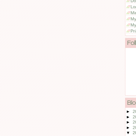
Do
Lo
Mi
My
My
Pr
Fol
Blo
►
2
►
2
►
2
►
2
▼
2