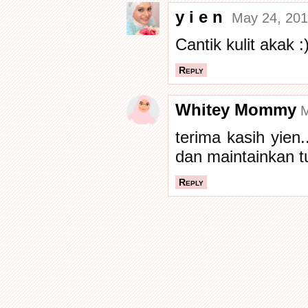
y i e n
May 24, 201
Cantik kulit akak :
Reply
Whitey Mommy
M
terima kasih yien
dan maintainkan tu
Reply