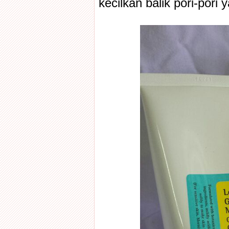
kecilkan balik pori-pori