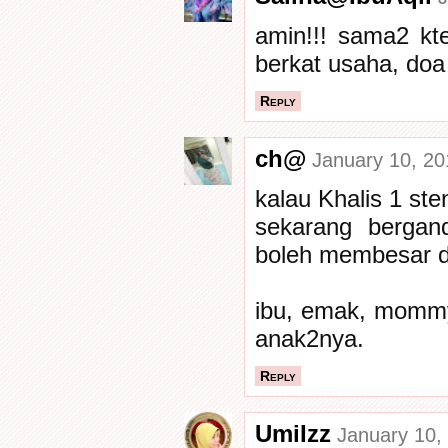
amin!!! sama2 kt
berkat usaha, doa
Reply
ch@
January 10, 20
kalau Khalis 1 steng
sekarang bergan
boleh membesar d
ibu, emak, mommy
anak2nya.
Reply
UmiIzz
January 10,