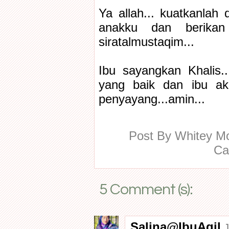
Ya allah... kuatkanlah
anakku dan berikan
siratalmustaqim...
Ibu sayangkan Khalis.
yang baik dan ibu ak
penyayang...amin...
Post By
Whitey 
Ca
5 Comment (s):
Salina@IbuAqil
J