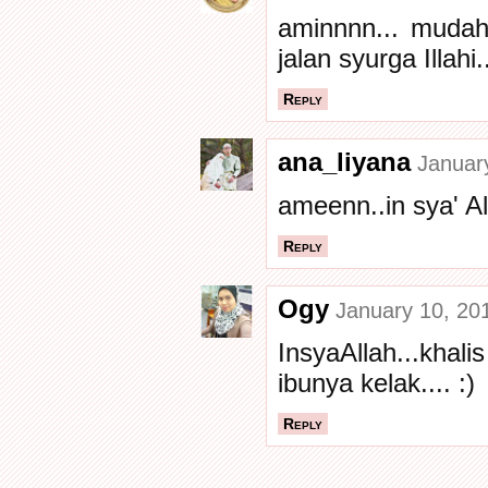
aminnnn... mudah
jalan syurga Illahi.
Reply
ana_liyana
Januar
ameenn..in sya' All
Reply
Ogy
January 10, 20
InsyaAllah...kha
ibunya kelak.... :)
Reply