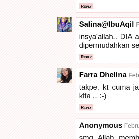
Reply
Salina@IbuAqil
F
insya'allah.. DIA
dipermudahkan seg
Reply
Farra Dhelina
Feb
takpe, kt cuma jad
kita .. :-)
Reply
Anonymous
Febru
smg Allah membe