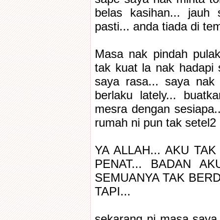
belas kasihan... jauh s
pasti... anda tiada di te
Masa nak pindah pula
tak kuat la nak hadapi 
saya rasa... saya nak
berlaku lately... bua
mesra dengan sesiapa...
rumah ni pun tak setel2 l
YA ALLAH... AKU TAK
PENAT... BADAN AKU
SEMUANYA TAK BERDAY
TAPI...
sekarang ni masa saya