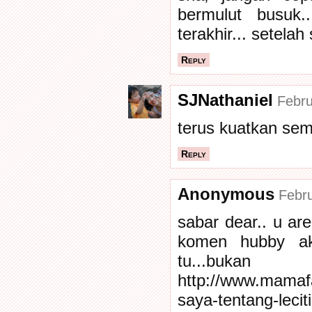
bermulut busuk..
terakhir... setela
Reply
SJNathaniel
Febru
terus kuatkan sem
Reply
Anonymous
Febru
sabar dear.. u are 
komen hubby ak
tu...buka
http://www.mamaf
saya-tentang-lecit