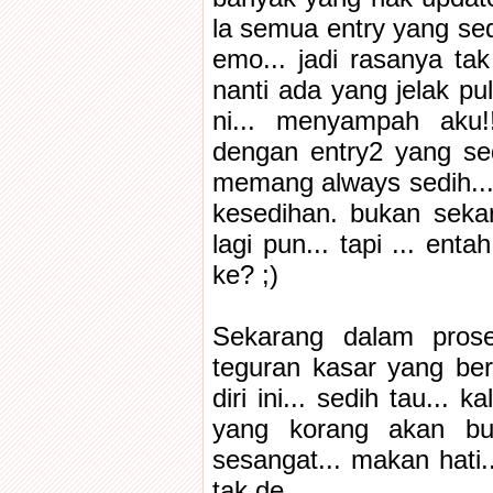
la semua entry yang sed
emo... jadi rasanya tak
nanti ada yang jelak pu
ni... menyampah aku!
dengan entry2 yang sed
memang always sedih...
kesedihan. bukan seka
lagi pun... tapi ... enta
ke? ;)
Sekarang dalam pros
teguran kasar yang be
diri ini... sedih tau... 
yang korang akan bu
sesangat... makan hati...
tak de...