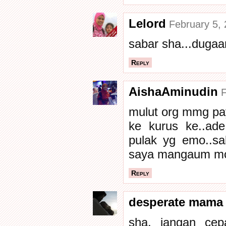
Lelord
February 5, 
sabar sha...duga
Reply
AishaAminudin
F
mulut org mmg pay
ke kurus ke..ad
pulak yg emo..sa
saya mangaum mcm
Reply
desperate mama
sha, jangan cep