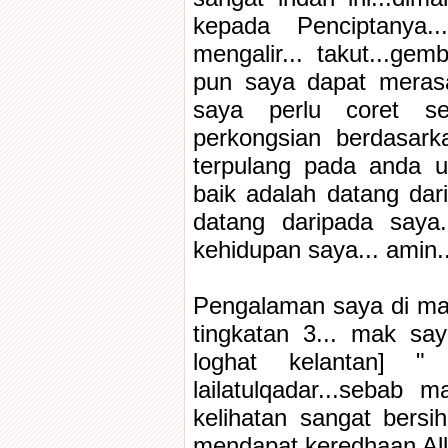
kepada Penciptanya..
mengalir... takut...gem
pun saya dapat merasa
saya perlu coret se
perkongsian berdasark
terpulang pada anda 
baik adalah datang dar
datang daripada saya
kehidupan saya... amin..
Pengalaman saya di mal
tingkatan 3... mak say
loghat kelantan] 
lailatulqadar...sebab m
kelihatan sangat bersih
mendapat keredhaan Al