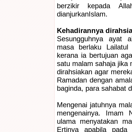
berzikir kepada Al
dianjurkanIslam.
Kehadirannya dirahsi
Sesungguhnya ayat al
masa berlaku Lailatul 
kerana ia bertujuan ag
satu malam sahaja jika 
dirahsiakan agar merek
Ramadan dengan amalan
baginda, para sahabat da
Mengenai jatuhnya mal
mengenainya. Imam N
ulama menyatakan mala
Ertinya apabila pada