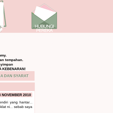
mmy.
an tempahan.
nyimpan
NPA KEBENARAN!
A DAN SYARAT
3 NOVEMBER 2010
ndiri yang hantar...
klat ni... sebab saya