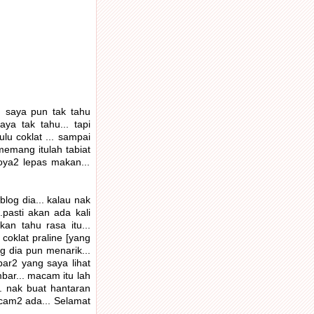
. saya pun tak tahu
ya tak tahu... tapi
u coklat ... sampai
 memang itulah tabiat
loya2 lepas makan...
blog dia... kalau nak
..pasti akan ada kali
kan tahu rasa itu...
 coklat praline [yang
g dia pun menarik...
ar2 yang saya lihat
bar... macam itu lah
. nak buat hantaran
macam2 ada... Selamat