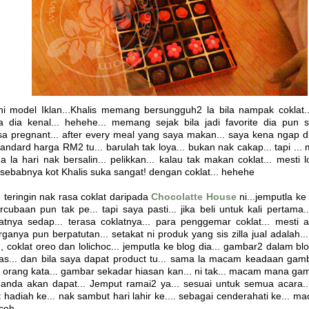
ni model Iklan...Khalis memang bersungguh2 la bila nampak coklat.
ia kenal... hehehe... memang sejak bila jadi favorite dia pun sa
pregnant... after every meal yang saya makan... saya kena ngap dul
andard harga RM2 tu... barulah tak loya... bukan nak cakap... tapi ...
 la hari nak bersalin... pelikkan... kalau tak makan coklat... mesti 
h sebabnya kot Khalis suka sangat! dengan coklat... hehehe
teringin nak rasa coklat daripada
Chocolatte House
ni...jemputla ke 
rcubaan pun tak pe... tapi saya pasti... jika beli untuk kali pertama.
latnya sedap... terasa coklatnya... para penggemar coklat... mesti a
ganya pun berpatutan... setakat ni produk yang sis zilla jual adalah...
 coklat oreo dan lolichoc... jemputla ke blog dia... gambar2 dalam blo
... dan bila saya dapat product tu... sama la macam keadaan gamb
.. orang kata... gambar sekadar hiasan kan... ni tak... macam mana gam
anda akan dapat... Jemput ramai2 ya... sesuai untuk semua acara..
t hadiah ke... nak sambut hari lahir ke.... sebagai cenderahati ke... 
eh...