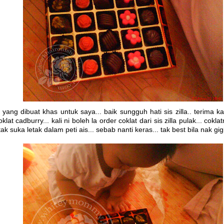
t yang dibuat khas untuk saya... baik sungguh hati sis zilla.. terima ka
at cadburry... kali ni boleh la order coklat dari sis zilla pulak... coklat
ak suka letak dalam peti ais... sebab nanti keras... tak best bila nak gigit