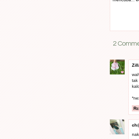
2 Commen
Zill
wah
tak
kal
*ne
Re
ch
nak