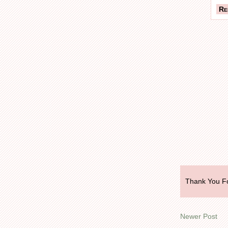
Re
Thank You Fo
Newer Post