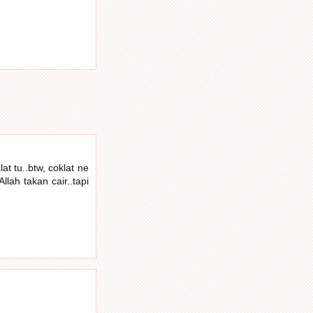
t tu..btw, coklat ne
llah takan cair..tapi