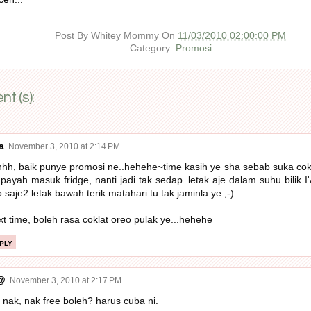
Post By
Whitey Mommy
On
11/03/2010 02:00:00 PM
Category:
Promosi
t (s):
a
November 3, 2010 at 2:14 PM
hh, baik punye promosi ne..hehehe~time kasih ye sha sebab suka cokla
 payah masuk fridge, nanti jadi tak sedap..letak aje dalam suhu bilik I'A
o saje2 letak bawah terik matahari tu tak jaminla ye ;-)
xt time, boleh rasa coklat oreo pulak ye...hehehe
ply
@
November 3, 2010 at 2:17 PM
 nak, nak free boleh? harus cuba ni.