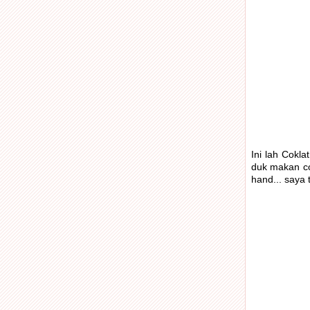
Ini lah Cokla
duk makan cokl
hand... saya t