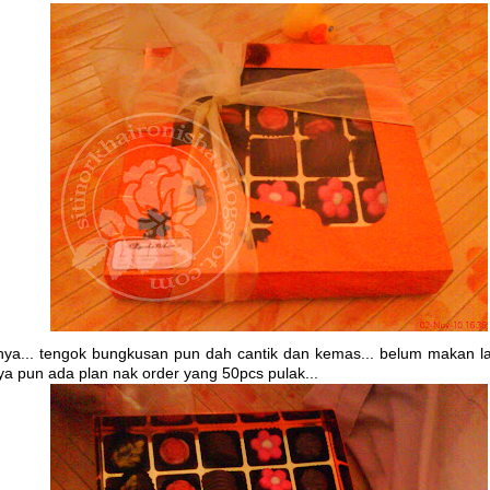
tnya... tengok bungkusan pun dah cantik dan kemas... belum makan lagi
ya pun ada plan nak order yang 50pcs pulak...