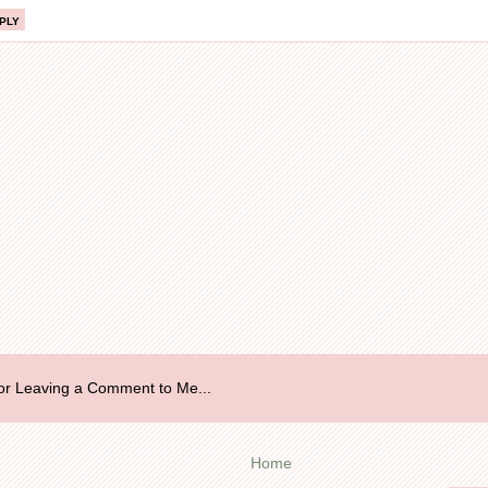
ply
r Leaving a Comment to Me...
Home