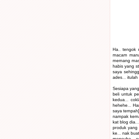
Ha.. tengok 
macam mana d
memang masa 
habis yang st
saya sehingga
ades... itula
Sesiapa yang 
beli untuk pe
kedua... cok
hehehe... Har
saya tempah],
nampak kemas
kat blog dia.
produk yang 
ke... nak bua
mencuba... ec