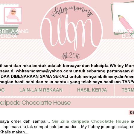
il seni dan reka bentuk adalah berbayar dan hakcipta Whitey Mo
i saya di whiteymommy@yahoo.com untuk sebarang pertanyaan d
IDAK DIBENARKAN SAMA SEKALI untuk mengambil/menyalin/me
agian hasil seni dan reka bentuk yang telah saya hasilkan TA
OG
LAIN-LAIN REKAAN
HASIL KERJA
TERM
aripada Chocolatte House
0
saya order dah sampai...
Sis Zilla daripada Chocolatte House
se
... tapi masa tu tak sempat nak jumpa dia... My hubby je pergi pickup co
Khalis makan...