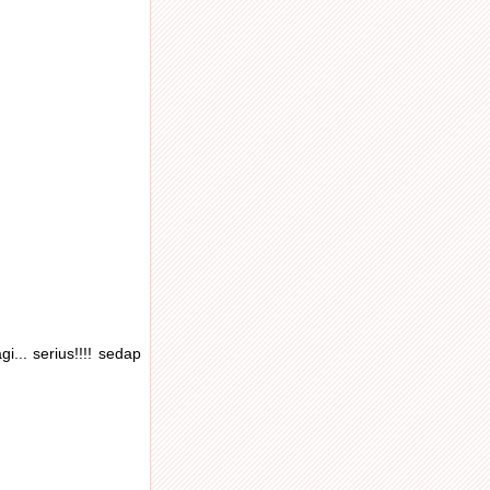
... serius!!!! sedap