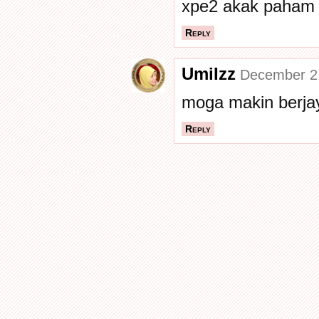
xpe2 akak paham s
Reply
UmiIzz
December 2,
moga makin berjay
Reply