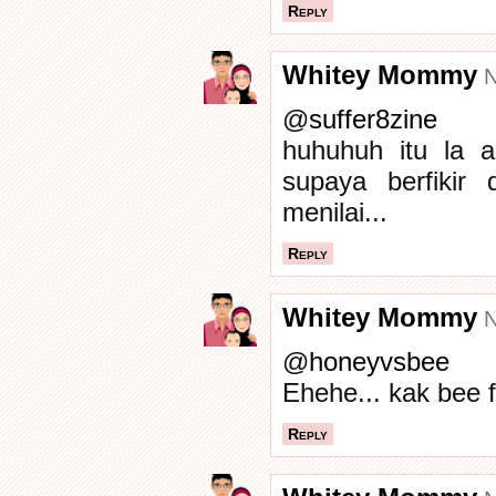
Reply
Whitey Mommy
N
@
suffer8zine
huhuhuh itu la am
supaya berfikir 
menilai...
Reply
Whitey Mommy
N
@
honeyvsbee
Ehehe... kak bee 
Reply