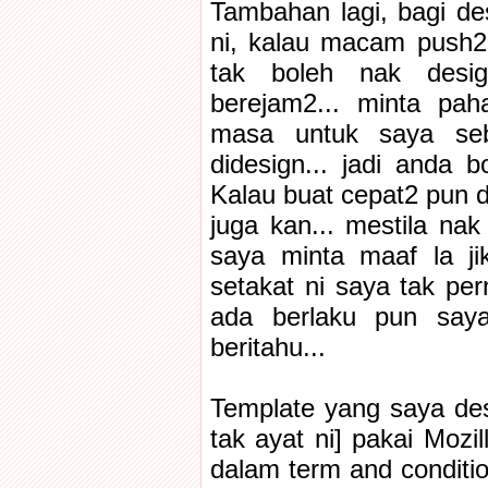
Tambahan lagi, bagi des
ni, kalau macam push2
tak boleh nak desig
berejam2... minta pa
masa untuk saya seb
didesign... jadi anda 
Kalau buat cepat2 pun d
juga kan... mestila nak
saya minta maaf la ji
setakat ni saya tak per
ada berlaku pun say
beritahu...
Template yang saya de
tak ayat ni] pakai Mozi
dalam term and conditio