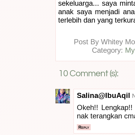
sekeluarga... saya mint
anak saya menjadi anak
terlebih dan yang terkura
Post By
Whitey M
Category:
My
10 Comment (s):
Salina@IbuAqil
N
Okeh!! Lengkap!!
nak terangkan cm
Reply