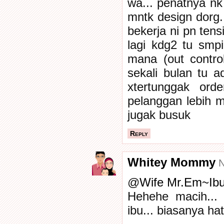
wa... penatnya nk
mntk design dorg.
bekerja ni pn tensi
lagi kdg2 tu smpi
mana (out contro
sekali bulan tu 
xtertunggak ord
pelanggan lebih 
jugak busuk
Reply
Whitey Mommy
N
@
Wife Mr.Em~Ibu
Hehehe macih...
ibu... biasanya ha