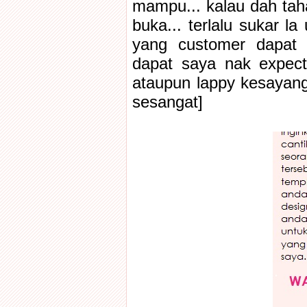
mampu... kalau dah tah
buka... terlalu sukar l
yang customer dapat 
dapat saya nak expect
ataupun lappy kesayanga
sesangat]