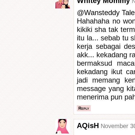
Whitey Mommy
N
@
Wansteddy Tale
Hahahaha no wonde
kikiki sha tak t
itu la... sebab t
kerja sebagai desi
akk... kekadang ra
bermaksud macam
kekadang ikut c
jadi memang ken
message yang kit
menerima pun paha
Reply
AQisH
November 30