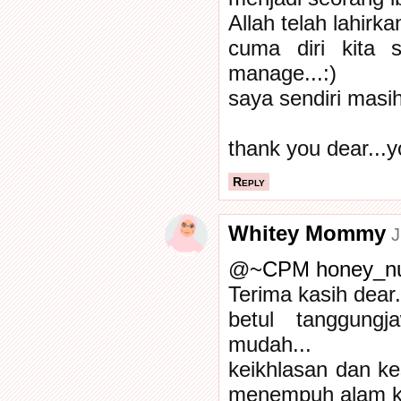
Allah telah lahirka
cuma diri kita 
manage...:)
saya sendiri masih 
thank you dear...
Reply
Whitey Mommy
J
@
~CPM honey_nu
Terima kasih dear.
betul tanggung
mudah...
keikhlasan dan k
menempuh alam ke