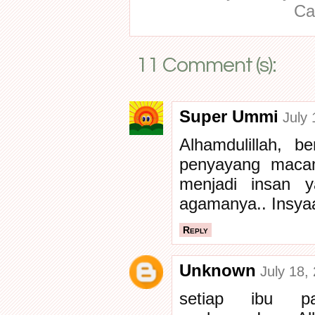
Ca
11 Comment (s):
Super Ummi
July 
Alhamdulillah, b
penyayang maca
menjadi insan 
agamanya.. Insyaa
Reply
Unknown
July 18,
setiap ibu p