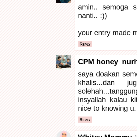
amin.. semoga 
nanti.. :))
your entry made m
Reply
CPM honey_nurh
saya doakan semo
khalis...dan 
solehah...tangg
insyallah kalau k
nice to knowing u..
Reply