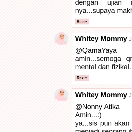
dengan ujian 
nya...supaya makh
Reply
Whitey Mommy
J
@
QamaYaya
amin...semoga q
mental dan fizikal..
Reply
Whitey Mommy
J
@
Nonny Atika
Amin...:)
ya...sis pun akan
menjadi seorang ib