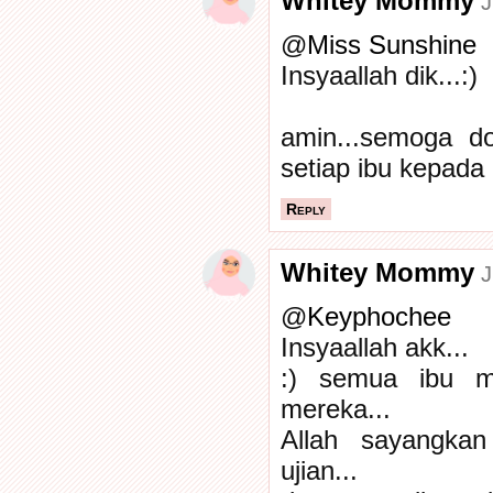
Whitey Mommy
J
@
Miss Sunshine
Insyaallah dik...:)
amin...semoga doa
setiap ibu kepada
Reply
Whitey Mommy
J
@
Keyphochee
Insyaallah akk...
:) semua ibu m
mereka...
Allah sayangkan
ujian...