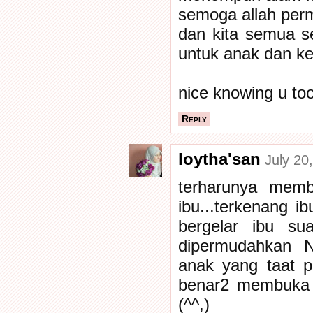
semoga allah per
dan kita semua s
untuk anak dan kel
nice knowing u too
Reply
loytha'san
July 20
terharunya memb
ibu...terkenang ib
bergelar ibu su
dipermudahkan N
anak yang taat p
benar2 membuka ha
(^^,)