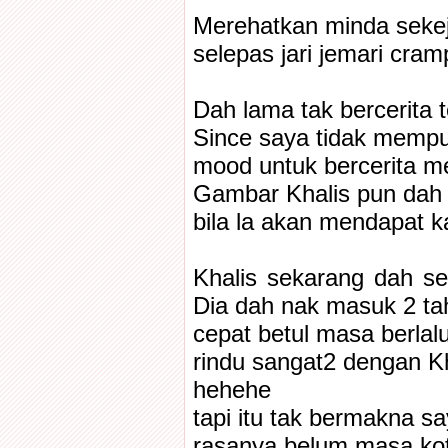
Merehatkan minda sekej
selepas jari jemari cra
Dah lama tak bercerita t
Since saya tidak mempu
mood untuk bercerita m
Gambar Khalis pun dah 
bila la akan mendapat k
Khalis sekarang dah set
Dia dah nak masuk 2 ta
cepat betul masa berlalu
rindu sangat2 dengan Kh
hehehe
tapi itu tak bermakna sa
rasanya belum masa kot