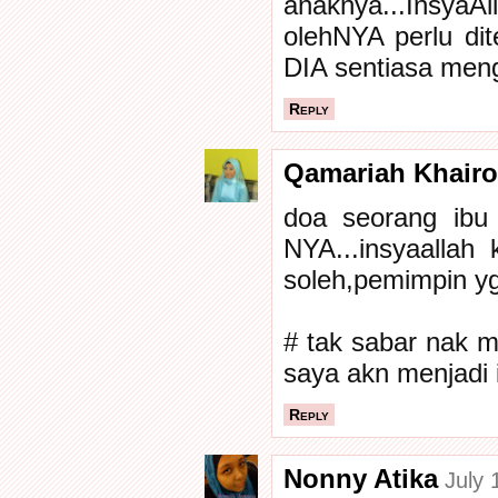
anaknya...InsyaAl
olehNYA perlu di
DIA sentiasa meng
Reply
Qamariah Khair
doa seorang ibu
NYA...insyaallah
soleh,pemimpin yg 
# tak sabar nak 
saya akn menjadi i
Reply
Nonny Atika
July 